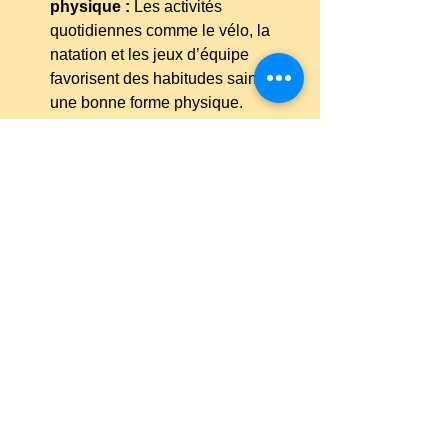
physique :
Les activités 
quotidiennes comme le vélo, la 
natation et les jeux d’équipe 
favorisent des habitudes saines et 
une bonne forme physique.
Développement des 
compétences :
des cours de 
natation aux ateliers créatifs, les 
campeurs acquièrent des 
compétences précieuses qui 
renforcent leur confiance.
Croissance sociale :
les 
campeurs nouent des amitiés et 
apprennent à collaborer grâce à 
des activités de groupe et des 
défis d’équipe.
Commodité pour les parents :
avec des horaires de camp 
flexibles, des options de garde 