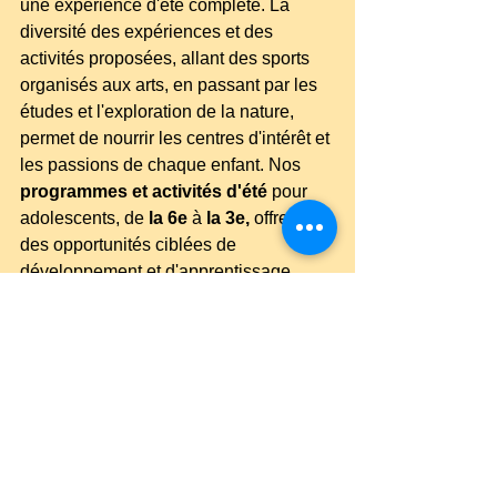
une expérience d'été complète. La 
diversité des expériences et des 
activités proposées, allant des sports 
organisés aux arts, en passant par les 
études et l'exploration de la nature, 
permet de nourrir les centres d'intérêt et 
les passions de chaque enfant. Nos 
programmes et activités d'été
 pour 
adolescents, de 
la 6e
 à 
la 3e,
 offrent 
des opportunités ciblées de 
développement et d'apprentissage.
Planification des activités et sécurité 
:
 La planification des activités du camp 
garantit une expérience enrichissante à 
tous les campeurs. Les professionnels 
qualifiés de Redwood s'engagent à 
offrir un environnement sûr où les 
enfants peuvent apprendre, s'épanouir 